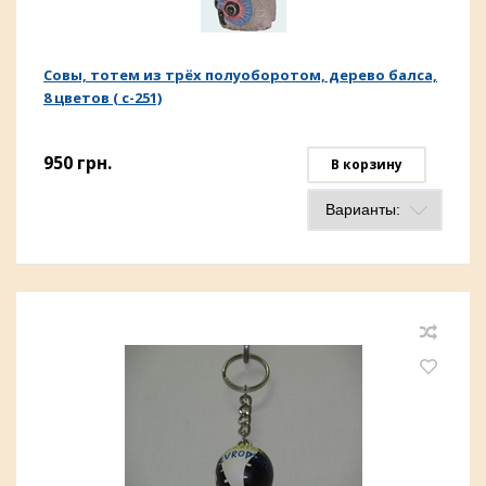
Совы, тотем из трёх полуоборотом, дерево балса,
8 цветов ( с-251)
950
грн.
В корзину